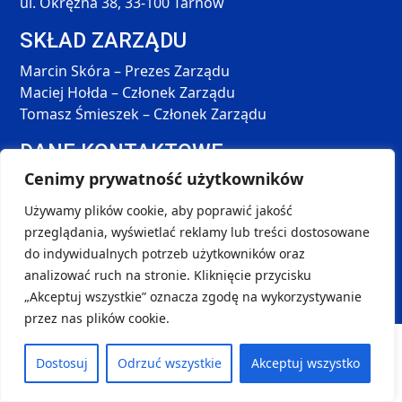
ul. Okrężna 38, 33-100 Tarnów
SKŁAD ZARZĄDU
Marcin Skóra – Prezes Zarządu
Maciej Hołda – Członek Zarządu
Tomasz Śmieszek – Członek Zarządu
DANE KONTAKTOWE
SOCIAL MEDIA
Cenimy prywatność użytkowników
kontakt@handball-palac.pl
Używamy plików cookie, aby poprawić jakość
+48 798 264 581
przeglądania, wyświetlać reklamy lub treści dostosowane
do indywidualnych potrzeb użytkowników oraz
analizować ruch na stronie. Kliknięcie przycisku
Copyright © 2024-2025
handball-palac.pl
| Projekt i
„Akceptuj wszystkie” oznacza zgodę na wykorzystywanie
wykonanie:
Ambigram
| Sports Data:
STATS
przez nas plików cookie.
Dostosuj
Odrzuć wszystkie
Akceptuj wszystko