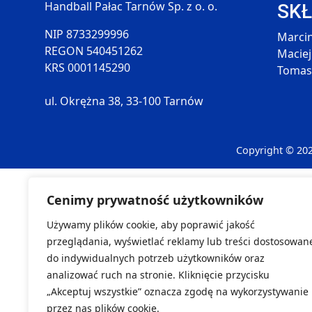
Handball Pałac Tarnów Sp. z o. o.
SK
NIP 8733299996
Marcin
REGON 540451262
Maciej
KRS 0001145290
Tomasz
ul. Okrężna 38, 33-100 Tarnów
Copyright © 20
Cenimy prywatność użytkowników
Używamy plików cookie, aby poprawić jakość
przeglądania, wyświetlać reklamy lub treści dostosowan
do indywidualnych potrzeb użytkowników oraz
analizować ruch na stronie. Kliknięcie przycisku
„Akceptuj wszystkie” oznacza zgodę na wykorzystywanie
przez nas plików cookie.