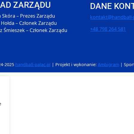
ŁAD ZARZĄDU
DANE KON
 Skóra – Prezes Zarządu
kontakt@handball-p
 Hołda – Członek Zarządu
+48 798 264 581
 Śmieszek – Członek Zarządu
24-2025
handball-palac.pl
| Projekt i wykonanie:
Ambigram
| Spor
e