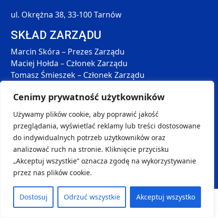
ul. Okrężna 38, 33-100 Tarnów
SKŁAD ZARZĄDU
Marcin Skóra – Prezes Zarządu
Maciej Hołda – Członek Zarządu
Tomasz Śmieszek – Członek Zarządu
DANE KONTAKTOWE
Cenimy prywatność użytkowników
SOCIAL MEDIA
kontakt@handball-palac.pl
Używamy plików cookie, aby poprawić jakość
przeglądania, wyświetlać reklamy lub treści dostosowane
+48 798 264 581
do indywidualnych potrzeb użytkowników oraz
analizować ruch na stronie. Kliknięcie przycisku
„Akceptuj wszystkie” oznacza zgodę na wykorzystywanie
Copyright © 2024-2025
handball-palac.pl
| Projekt i
przez nas plików cookie.
wykonanie:
Ambigram
| Sports Data:
STATS
Dostosuj
Odrzuć wszystkie
Akceptuj wszystko