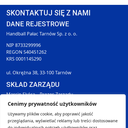
SKONTAKTUJ SIĘ Z NAMI
DANE REJESTROWE
Handball Pałac Tarnów Sp. z o. o.
NIP 8733299996
REGON 540451262
KRS 0001145290
ul. Okrężna 38, 33-100 Tarnów
SKŁAD ZARZĄDU
Marcin Skóra – Prezes Zarządu
Maciej Hołda – Członek Zarządu
Cenimy prywatność użytkowników
Tomasz Śmieszek – Członek Zarządu
Używamy plików cookie, aby poprawić jakość
DANE KONTAKTOWE
przeglądania, wyświetlać reklamy lub treści dostosowane
SOCIAL MEDIA
do indywidualnych potrzeb użytkowników oraz