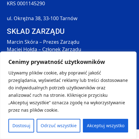
KRS 0001145290
ul. Okrężna 38, 33-100 Tarnów
SKŁAD ZARZĄDU
Marcin Skóra – Prezes Zarządu
Maciej Hołda – Członek Zarządu
Tomasz Śmieszek – Członek Zarządu
Cenimy prywatność użytkowników
DANE KONTAKTOWE
Używamy plików cookie, aby poprawić jakość
SOCIAL MEDIA
kontakt@handball-palac.pl
przeglądania, wyświetlać reklamy lub treści dostosowane
do indywidualnych potrzeb użytkowników oraz
+48 798 264 581
analizować ruch na stronie. Kliknięcie przycisku
„Akceptuj wszystkie” oznacza zgodę na wykorzystywanie
przez nas plików cookie.
Copyright © 2024-2025
handball-palac.pl
| Projekt i
wykonanie:
Ambigram
| Sports Data:
STATS
Dostosuj
Odrzuć wszystkie
Akceptuj wszystko