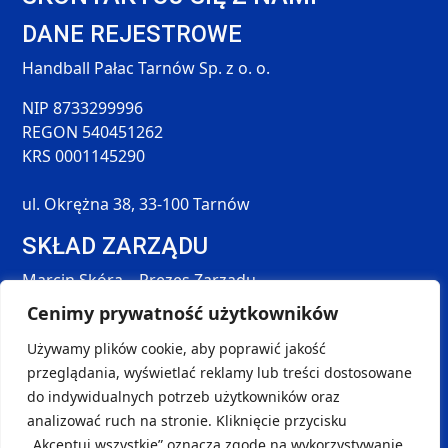
DANE REJESTROWE
Handball Pałac Tarnów Sp. z o. o.
NIP 8733299996
REGON 540451262
KRS 0001145290
ul. Okrężna 38, 33-100 Tarnów
SKŁAD ZARZĄDU
Marcin Skóra – Prezes Zarządu
Maciej Hołda – Członek Zarządu
Cenimy prywatność użytkowników
Tomasz Śmieszek – Członek Zarządu
Używamy plików cookie, aby poprawić jakość
DANE KONTAKTOWE
przeglądania, wyświetlać reklamy lub treści dostosowane
SOCIAL MEDIA
do indywidualnych potrzeb użytkowników oraz
kontakt@handball-palac.pl
analizować ruch na stronie. Kliknięcie przycisku
+48 798 264 581
„Akceptuj wszystkie” oznacza zgodę na wykorzystywanie