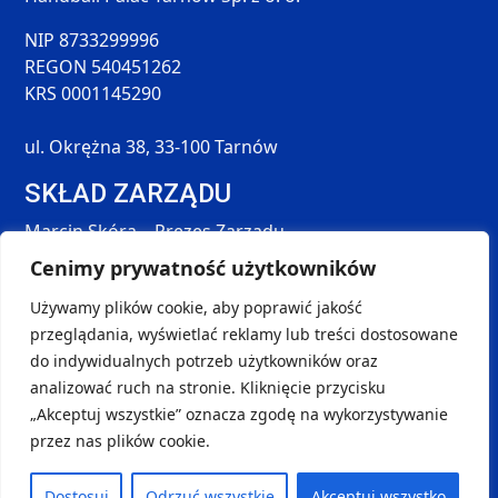
NIP 8733299996
REGON 540451262
KRS 0001145290
ul. Okrężna 38, 33-100 Tarnów
SKŁAD ZARZĄDU
Marcin Skóra – Prezes Zarządu
Maciej Hołda – Członek Zarządu
Cenimy prywatność użytkowników
Tomasz Śmieszek – Członek Zarządu
Używamy plików cookie, aby poprawić jakość
DANE KONTAKTOWE
przeglądania, wyświetlać reklamy lub treści dostosowane
SOCIAL MEDIA
do indywidualnych potrzeb użytkowników oraz
kontakt@handball-palac.pl
analizować ruch na stronie. Kliknięcie przycisku
+48 798 264 581
„Akceptuj wszystkie” oznacza zgodę na wykorzystywanie
przez nas plików cookie.
Copyright © 2024-2025
handball-palac.pl
| Projekt i
Dostosuj
Odrzuć wszystkie
Akceptuj wszystko