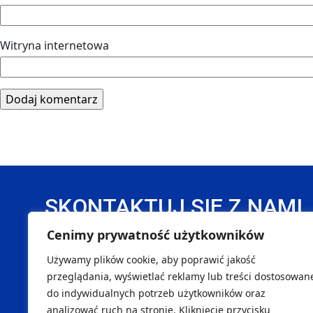
Witryna internetowa
SKONTAKTUJ SIĘ Z NAMI
Cenimy prywatność użytkowników
DANE REJESTROWE
Używamy plików cookie, aby poprawić jakość
Handball Pałac Tarnów Sp. z o. o.
SK
przeglądania, wyświetlać reklamy lub treści dostosowan
do indywidualnych potrzeb użytkowników oraz
NIP 8733299996
Marcin
analizować ruch na stronie. Kliknięcie przycisku