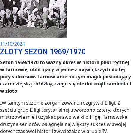
11/10/2024
ZŁOTY SEZON 1969/1970
Sezon 1969/1970 to ważny okres w historii piłki ręcznej
w Tarnowie, obfitujący w jedne z największych do tej
pory sukcesów. Tarnowianie niczym magik posiadający
czarodziejską różdżkę, czego się nie dotknęli zamieniali
w złoto.
„W tamtym sezonie zorganizowano rozgrywki II ligi. Z
sześciu grup II ligi terytorialnej utworzono cztery, których
mistrzowie mieli uzyskać prawo walki o I ligę. Tarnowska
drużyna seniorów osiągnęła największy sukces w swojej
dotychczasowej historii zwyciężając w grupie IV.