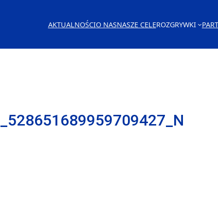
AKTUALNOŚCI
O NAS
NASZE CELE
ROZGRYWKI
PAR
3_528651689959709427_N