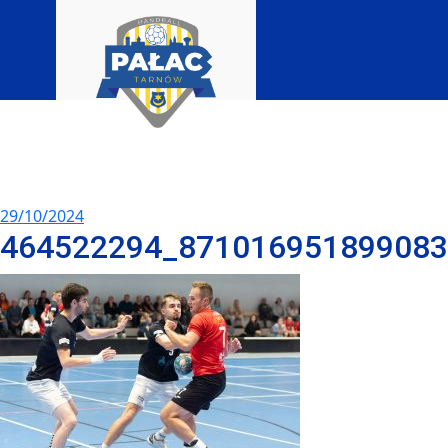
29/10/2024
464522294_87101695189908