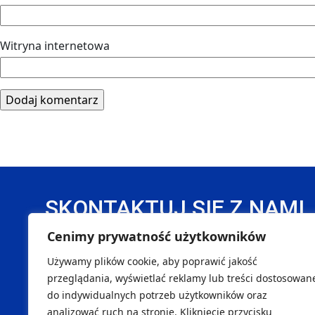
Witryna internetowa
SKONTAKTUJ SIĘ Z NAMI
Cenimy prywatność użytkowników
DANE REJESTROWE
Używamy plików cookie, aby poprawić jakość
Handball Pałac Tarnów Sp. z o. o.
SK
przeglądania, wyświetlać reklamy lub treści dostosowan
do indywidualnych potrzeb użytkowników oraz
NIP 8733299996
Marcin
analizować ruch na stronie. Kliknięcie przycisku