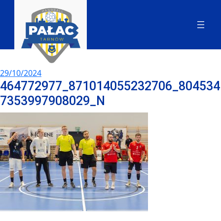
29/10/2024
464772977_871014055232706_804534
7353997908029_N