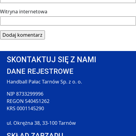
Witryna internetowa
SKONTAKTUJ SIĘ Z NAMI
DANE REJESTROWE
Handball Pałac Tarnów Sp. z o. o.
NIP 8733299996
REGON 540451262
KRS 0001145290
ul. Okrężna 38, 33-100 Tarnów
SKŁAD ZARZĄDU