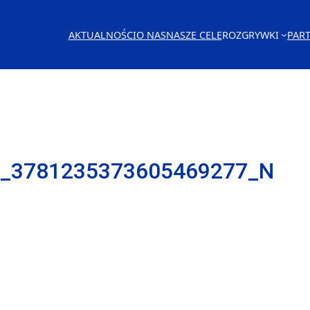
AKTUALNOŚCI
O NAS
NASZE CELE
ROZGRYWKI
PAR
6_3781235373605469277_N