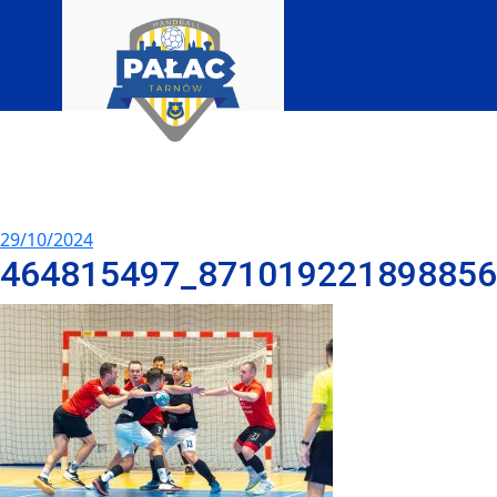
29/10/2024
464815497_87101922189885