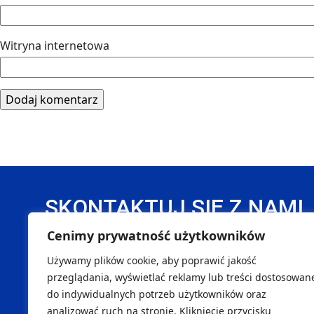
Witryna internetowa
SKONTAKTUJ SIĘ Z NAMI
Cenimy prywatność użytkowników
DANE REJESTROWE
Używamy plików cookie, aby poprawić jakość
Handball Pałac Tarnów Sp. z o. o.
SK
przeglądania, wyświetlać reklamy lub treści dostosowan
do indywidualnych potrzeb użytkowników oraz
NIP 8733299996
Marcin
analizować ruch na stronie. Kliknięcie przycisku