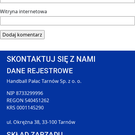
Witryna internetowa
SKONTAKTUJ SIĘ Z NAMI
DANE REJESTROWE
Handball Pałac Tarnów Sp. z o. o.
NIP 8733299996
REGON 540451262
KRS 0001145290
ul. Okrężna 38, 33-100 Tarnów
SKŁAD ZARZĄDU