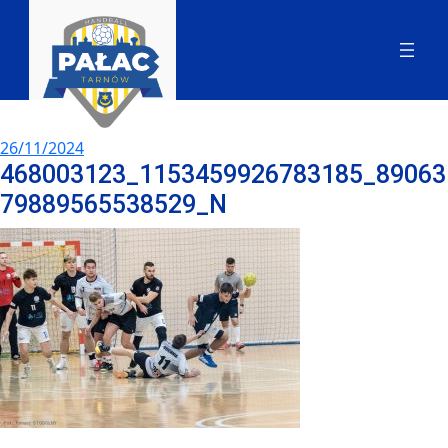
26/11/2024
468003123_1153459926783185_89063
79889565538529_N