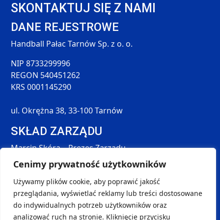
SKONTAKTUJ SIĘ Z NAMI
DANE REJESTROWE
Handball Pałac Tarnów Sp. z o. o.
NIP 8733299996
REGON 540451262
KRS 0001145290
ul. Okrężna 38, 33-100 Tarnów
SKŁAD ZARZĄDU
Marcin Skóra – Prezes Zarządu
Maciej Hołda – Członek Zarządu
Cenimy prywatność użytkowników
Tomasz Śmieszek – Członek Zarządu
Używamy plików cookie, aby poprawić jakość
DANE KONTAKTOWE
przeglądania, wyświetlać reklamy lub treści dostosowane
SOCIAL MEDIA
do indywidualnych potrzeb użytkowników oraz
kontakt@handball-palac.pl
analizować ruch na stronie. Kliknięcie przycisku