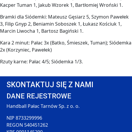
Kacper Tuman 1, Jakub Wzorek 1, Bartłomiej Wroński 1.
Bramki dla Siódemki: Mateusz Gęsiarz 5, Szymon Pawełek
3, Filip Gnyp 2, Beniamin Soboszek 1, Łukasz Kościuk 1,
Marcin Liwocha 1, Bartosz Bagiński 1.
Kara 2 minut: Pałac 3x (Batko, Śmieszek, Tuman); Siódemka
2x (Korzyniec, Pawełek)
Rzuty karne: Pałac 4/5; Siódemka 1/3.
SKONTAKTUJ SIĘ Z NAMI
DANE REJESTROWE
Handball Pałac Tarnów Sp. z o. o.
NIP 8733299996
REGON 540451262
KRS 0001145290