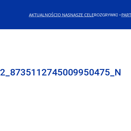
AKTUALNOŚCI
O NAS
NASZE CELE
ROZGRYWKI
PAR
82_8735112745009950475_N