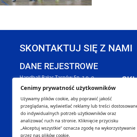
SKONTAKTUJ SIĘ Z NAMI
DANE REJESTROWE
Handball Pałac Tarnów Sp. z o. o.
SK
Cenimy prywatność użytkowników
NIP 8733299996
Marcin
REGON 540451262
Maciej
Używamy plików cookie, aby poprawić jakość
KRS 0001145290
Tomasz
przeglądania, wyświetlać reklamy lub treści dostosowan
do indywidualnych potrzeb użytkowników oraz
ul. Okrężna 38, 33-100 Tarnów
analizować ruch na stronie. Kliknięcie przycisku
„Akceptuj wszystkie” oznacza zgodę na wykorzystywanie
przez nas plików cookie.