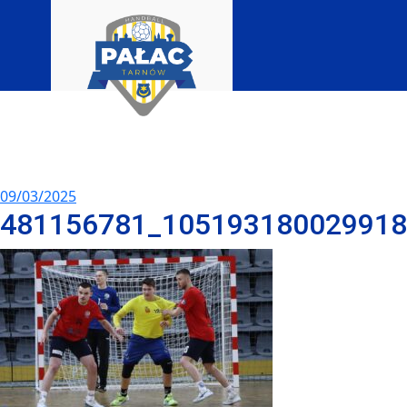
09/03/2025
481156781_10519318002991