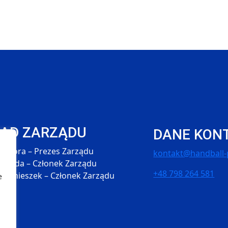
ŁAD ZARZĄDU
DANE KON
 Skóra – Prezes Zarządu
kontakt@handball-p
 Hołda – Członek Zarządu
+48 798 264 581
 Śmieszek – Członek Zarządu
e