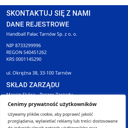
SKONTAKTUJ SIĘ Z NAMI
DANE REJESTROWE
Handball Pałac Tarnów Sp. z o. o.
NIP 8733299996
REGON 540451262
KRS 0001145290
ul. Okrężna 38, 33-100 Tarnów
SKŁAD ZARZĄDU
Marcin Skóra – Prezes Zarządu
Maciej Hołda – Członek Zarządu
Cenimy prywatność użytkowników
Tomasz Śmieszek – Członek Zarządu
Używamy plików cookie, aby poprawić jakość
DANE KONTAKTOWE
przeglądania, wyświetlać reklamy lub treści dostosowane
SOCIAL MEDIA
do indywidualnych potrzeb użytkowników oraz