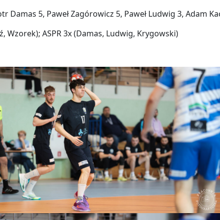
iotr Damas 5, Paweł Zagórowicz 5, Paweł Ludwig 3, Adam Ka
dź, Wzorek); ASPR 3x (Damas, Ludwig, Krygowski)