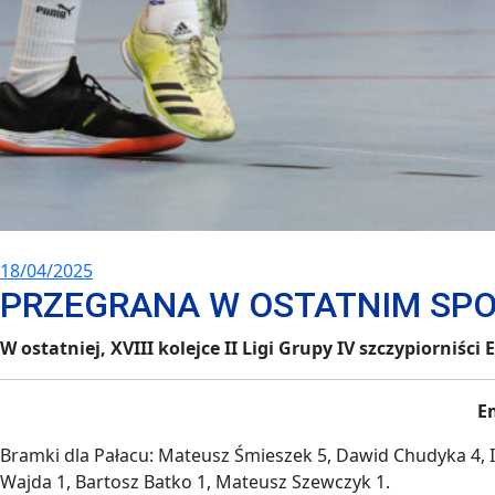
18/04/2025
PRZEGRANA W OSTATNIM SPO
W ostatniej, XVIII kolejce II Ligi Grupy IV szczypiorni
E
Bramki dla Pałacu: Mateusz Śmieszek 5, Dawid Chudyka 4, I
Wajda 1, Bartosz Batko 1, Mateusz Szewczyk 1.