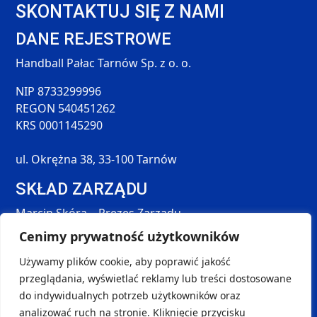
SKONTAKTUJ SIĘ Z NAMI
DANE REJESTROWE
Handball Pałac Tarnów Sp. z o. o.
NIP 8733299996
REGON 540451262
KRS 0001145290
ul. Okrężna 38, 33-100 Tarnów
SKŁAD ZARZĄDU
Marcin Skóra – Prezes Zarządu
Maciej Hołda – Członek Zarządu
Cenimy prywatność użytkowników
Tomasz Śmieszek – Członek Zarządu
Używamy plików cookie, aby poprawić jakość
DANE KONTAKTOWE
przeglądania, wyświetlać reklamy lub treści dostosowane
SOCIAL MEDIA
do indywidualnych potrzeb użytkowników oraz
kontakt@handball-palac.pl
analizować ruch na stronie. Kliknięcie przycisku