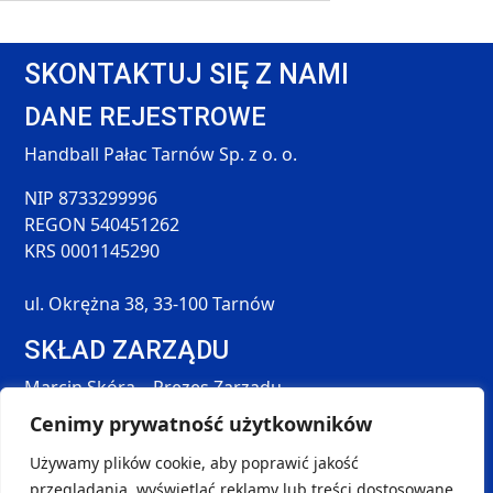
SKONTAKTUJ SIĘ Z NAMI
DANE REJESTROWE
Handball Pałac Tarnów Sp. z o. o.
NIP 8733299996
REGON 540451262
KRS 0001145290
ul. Okrężna 38, 33-100 Tarnów
SKŁAD ZARZĄDU
Marcin Skóra – Prezes Zarządu
Maciej Hołda – Członek Zarządu
Cenimy prywatność użytkowników
Tomasz Śmieszek – Członek Zarządu
Używamy plików cookie, aby poprawić jakość
DANE KONTAKTOWE
przeglądania, wyświetlać reklamy lub treści dostosowane