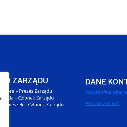
ŁAD ZARZĄDU
DANE KON
 Skóra – Prezes Zarządu
kontakt@handball-p
 Hołda – Członek Zarządu
e
+48 798 264 581
 Śmieszek – Członek Zarządu