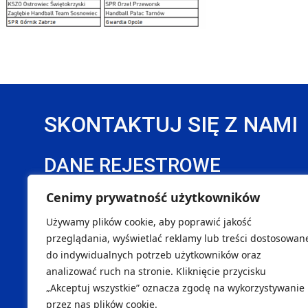
SKONTAKTUJ SIĘ Z NAMI
DANE REJESTROWE
Handball Pałac Tarnów Sp. z o. o.
SK
Cenimy prywatność użytkowników
NIP 8733299996
Marcin
Używamy plików cookie, aby poprawić jakość
REGON 540451262
Maciej
przeglądania, wyświetlać reklamy lub treści dostosowan
KRS 0001145290
Tomasz
do indywidualnych potrzeb użytkowników oraz
analizować ruch na stronie. Kliknięcie przycisku
ul. Okrężna 38, 33-100 Tarnów
„Akceptuj wszystkie” oznacza zgodę na wykorzystywanie
przez nas plików cookie.