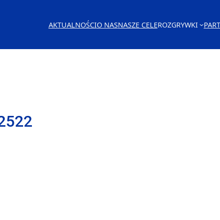
AKTUALNOŚCI
O NAS
NASZE CELE
ROZGRYWKI
PAR
2522