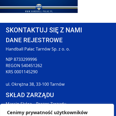
SKONTAKTUJ SIĘ Z NAMI
DANE REJESTROWE
Handball Pałac Tarnów Sp. z o. o.
NIP 8733299996
REGON 540451262
KRS 0001145290
ul. Okrężna 38, 33-100 Tarnów
SKŁAD ZARZĄDU
Marcin Skóra – Prezes Zarządu
Maciej Hołda – Członek Zarządu
Cenimy prywatność użytkowników