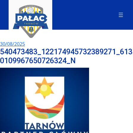
30/08/2025
540473483_122174945732389271_613
0109967650726324_N