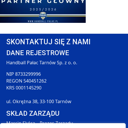
SKONTAKTUJ SIĘ Z NAMI
DANE REJESTROWE
Handball Pałac Tarnów Sp. z o. o.
NIP 8733299996
REGON 540451262
KRS 0001145290
ul. Okrężna 38, 33-100 Tarnów
SKŁAD ZARZĄDU
Marcin Skóra – Prezes Zarządu