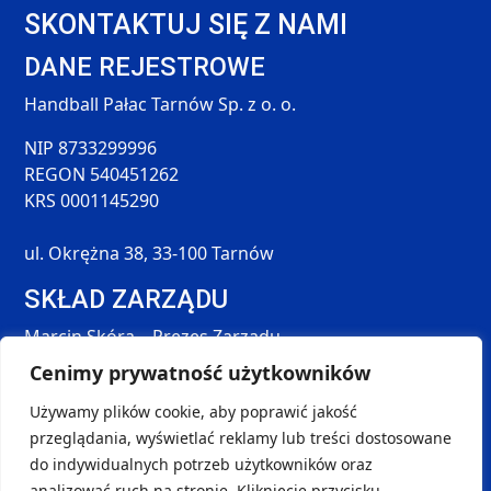
SKONTAKTUJ SIĘ Z NAMI
DANE REJESTROWE
Handball Pałac Tarnów Sp. z o. o.
NIP 8733299996
REGON 540451262
KRS 0001145290
ul. Okrężna 38, 33-100 Tarnów
SKŁAD ZARZĄDU
Marcin Skóra – Prezes Zarządu
Maciej Hołda – Członek Zarządu
Cenimy prywatność użytkowników
Tomasz Śmieszek – Członek Zarządu
Używamy plików cookie, aby poprawić jakość
DANE KONTAKTOWE
przeglądania, wyświetlać reklamy lub treści dostosowane
SOCIAL MEDIA
do indywidualnych potrzeb użytkowników oraz
kontakt@handball-palac.pl
analizować ruch na stronie. Kliknięcie przycisku