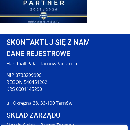
SKONTAKTUJ SIĘ Z NAMI
DANE REJESTROWE
Handball Pałac Tarnów Sp. z o. o.
NIP 8733299996
REGON 540451262
KRS 0001145290
ul. Okrężna 38, 33-100 Tarnów
SKŁAD ZARZĄDU
Marcin Skóra – Prezes Zarządu