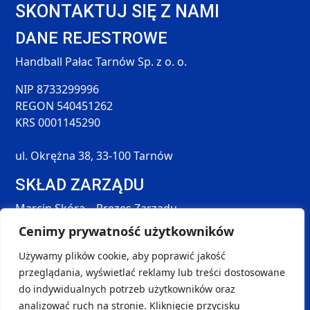
SKONTAKTUJ SIĘ Z NAMI
DANE REJESTROWE
Handball Pałac Tarnów Sp. z o. o.
NIP 8733299996
REGON 540451262
KRS 0001145290
ul. Okrężna 38, 33-100 Tarnów
SKŁAD ZARZĄDU
Marcin Skóra – Prezes Zarządu
Maciej Hołda – Członek Zarządu
Cenimy prywatność użytkowników
Tomasz Śmieszek – Członek Zarządu
Używamy plików cookie, aby poprawić jakość
DANE KONTAKTOWE
przeglądania, wyświetlać reklamy lub treści dostosowane
SOCIAL MEDIA
do indywidualnych potrzeb użytkowników oraz
kontakt@handball-palac.pl
analizować ruch na stronie. Kliknięcie przycisku