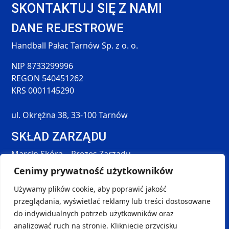
SKONTAKTUJ SIĘ Z NAMI
DANE REJESTROWE
Handball Pałac Tarnów Sp. z o. o.
NIP 8733299996
REGON 540451262
KRS 0001145290
ul. Okrężna 38, 33-100 Tarnów
SKŁAD ZARZĄDU
Marcin Skóra – Prezes Zarządu
Maciej Hołda – Członek Zarządu
Cenimy prywatność użytkowników
Tomasz Śmieszek – Członek Zarządu
Używamy plików cookie, aby poprawić jakość
DANE KONTAKTOWE
przeglądania, wyświetlać reklamy lub treści dostosowane
SOCIAL MEDIA
do indywidualnych potrzeb użytkowników oraz
kontakt@handball-palac.pl
analizować ruch na stronie. Kliknięcie przycisku