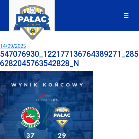
14/09/2025
547076930_122177136764389271_285
6282045763542828_N