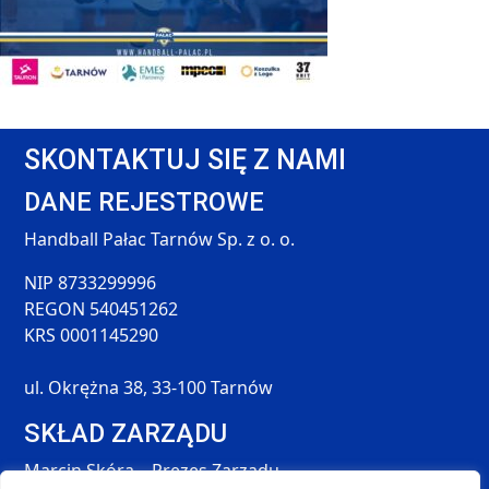
SKONTAKTUJ SIĘ Z NAMI
DANE REJESTROWE
Handball Pałac Tarnów Sp. z o. o.
NIP 8733299996
REGON 540451262
KRS 0001145290
ul. Okrężna 38, 33-100 Tarnów
SKŁAD ZARZĄDU
Marcin Skóra – Prezes Zarządu