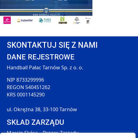
SKONTAKTUJ SIĘ Z NAMI
DANE REJESTROWE
Handball Pałac Tarnów Sp. z o. o.
NIP 8733299996
REGON 540451262
KRS 0001145290
ul. Okrężna 38, 33-100 Tarnów
SKŁAD ZARZĄDU
Marcin Skóra – Prezes Zarządu