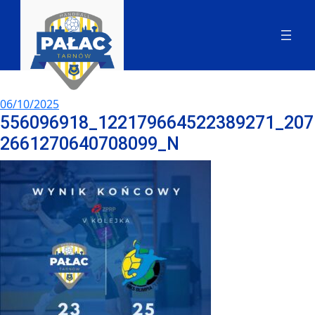
06/10/2025
556096918_122179664522389271_207
2661270640708099_N