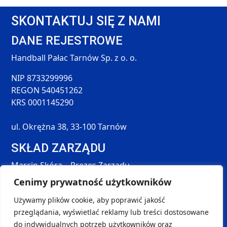
SKONTAKTUJ SIĘ Z NAMI
DANE REJESTROWE
Handball Pałac Tarnów Sp. z o. o.
NIP 8733299996
REGON 540451262
KRS 0001145290
ul. Okrężna 38, 33-100 Tarnów
SKŁAD ZARZĄDU
Marcin Skóra – Prezes Zarządu
Maciej Hołda – Członek Zarządu
Cenimy prywatność użytkowników
Tomasz Śmieszek – Członek Zarządu
Używamy plików cookie, aby poprawić jakość
DANE KONTAKTOWE
przeglądania, wyświetlać reklamy lub treści dostosowane
SOCIAL MEDIA
do indywidualnych potrzeb użytkowników oraz