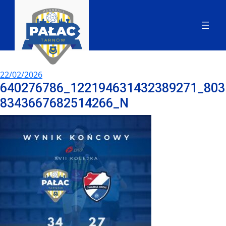
22/02/2026
640276786_122194631432389271_803
8343667682514266_N