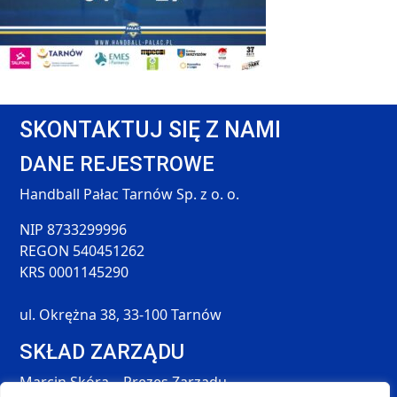
SKONTAKTUJ SIĘ Z NAMI
DANE REJESTROWE
Handball Pałac Tarnów Sp. z o. o.
NIP 8733299996
REGON 540451262
KRS 0001145290
ul. Okrężna 38, 33-100 Tarnów
SKŁAD ZARZĄDU
Marcin Skóra – Prezes Zarządu