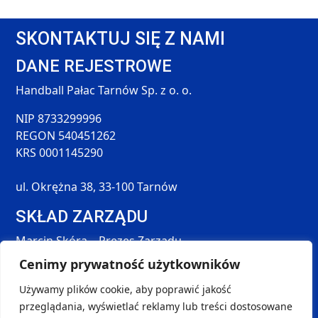
SKONTAKTUJ SIĘ Z NAMI
DANE REJESTROWE
Handball Pałac Tarnów Sp. z o. o.
NIP 8733299996
REGON 540451262
KRS 0001145290
ul. Okrężna 38, 33-100 Tarnów
SKŁAD ZARZĄDU
Marcin Skóra – Prezes Zarządu
Maciej Hołda – Członek Zarządu
Cenimy prywatność użytkowników
Tomasz Śmieszek – Członek Zarządu
Używamy plików cookie, aby poprawić jakość
DANE KONTAKTOWE
przeglądania, wyświetlać reklamy lub treści dostosowane