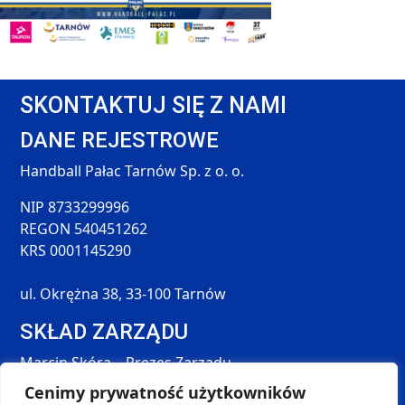
SKONTAKTUJ SIĘ Z NAMI
DANE REJESTROWE
Handball Pałac Tarnów Sp. z o. o.
NIP 8733299996
REGON 540451262
KRS 0001145290
ul. Okrężna 38, 33-100 Tarnów
SKŁAD ZARZĄDU
Marcin Skóra – Prezes Zarządu
Maciej Hołda – Członek Zarządu
Cenimy prywatność użytkowników