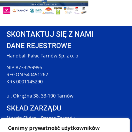
SKONTAKTUJ SIĘ Z NAMI
DANE REJESTROWE
Handball Pałac Tarnów Sp. z o. o.
NIP 8733299996
REGON 540451262
KRS 0001145290
ul. Okrężna 38, 33-100 Tarnów
SKŁAD ZARZĄDU
Marcin Skóra – Prezes Zarządu
Maciej Hołda – Członek Zarządu
Cenimy prywatność użytkowników