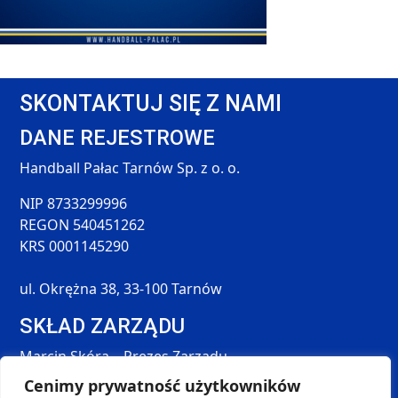
SKONTAKTUJ SIĘ Z NAMI
DANE REJESTROWE
Handball Pałac Tarnów Sp. z o. o.
NIP 8733299996
REGON 540451262
KRS 0001145290
ul. Okrężna 38, 33-100 Tarnów
SKŁAD ZARZĄDU
Marcin Skóra – Prezes Zarządu
Maciej Hołda – Członek Zarządu
Cenimy prywatność użytkowników