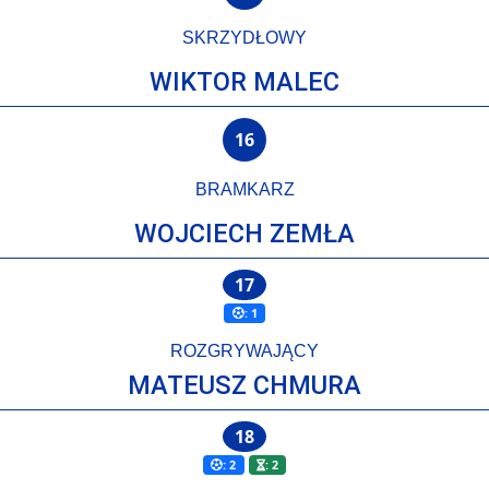
SKRZYDŁOWY
WIKTOR MALEC
16
BRAMKARZ
WOJCIECH ZEMŁA
17
: 1
ROZGRYWAJĄCY
MATEUSZ CHMURA
18
: 2
: 2