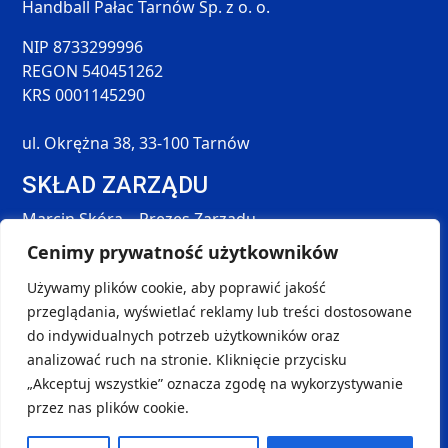
Handball Pałac Tarnów Sp. z o. o.
NIP 8733299996
REGON 540451262
KRS 0001145290
ul. Okrężna 38, 33-100 Tarnów
SKŁAD ZARZĄDU
Marcin Skóra – Prezes Zarządu
Maciej Hołda – Członek Zarządu
Cenimy prywatność użytkowników
Tomasz Śmieszek – Członek Zarządu
Używamy plików cookie, aby poprawić jakość
DANE KONTAKTOWE
przeglądania, wyświetlać reklamy lub treści dostosowane
SOCIAL MEDIA
do indywidualnych potrzeb użytkowników oraz
kontakt@handball-palac.pl
analizować ruch na stronie. Kliknięcie przycisku
+48 798 264 581
„Akceptuj wszystkie” oznacza zgodę na wykorzystywanie
przez nas plików cookie.