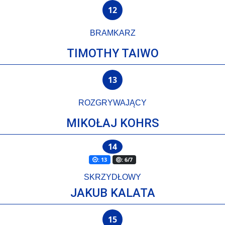
12
BRAMKARZ
TIMOTHY TAIWO
13
ROZGRYWAJĄCY
MIKOŁAJ KOHRS
14
: 13
: 6/7
SKRZYDŁOWY
JAKUB KALATA
15