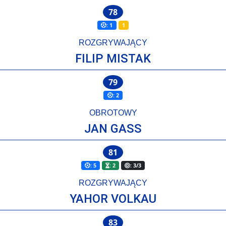
78
: 1
1
ROZGRYWAJĄCY
FILIP MISTAK
79
: 2
OBROTOWY
JAN GASS
81
: 5
: 2
: 3/3
ROZGRYWAJĄCY
YAHOR VOLKAU
83