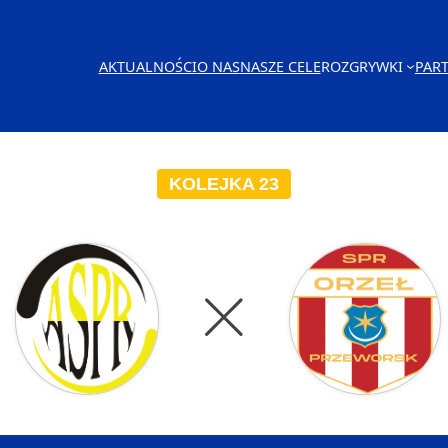
AKTUALNOŚCI
O NAS
NASZE CELE
ROZGRYWKI
PAR
KOLEJKA 23