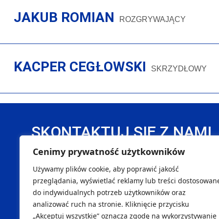
JAKUB ROMIAN
ROZGRYWAJĄCY
KACPER CEGŁOWSKI
SKRZYDŁOWY
SKONTAKTUJ SIĘ Z NAMI
Cenimy prywatność użytkowników
DANE REJESTROWE
Używamy plików cookie, aby poprawić jakość
Handball Pałac Tarnów Sp. z o. o.
SK
przeglądania, wyświetlać reklamy lub treści dostosowan
do indywidualnych potrzeb użytkowników oraz
NIP 8733299996
Marcin
analizować ruch na stronie. Kliknięcie przycisku
REGON 540451262
Maciej
„Akceptuj wszystkie” oznacza zgodę na wykorzystywanie