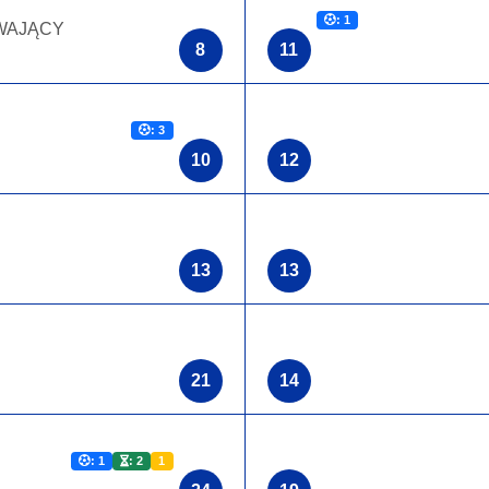
: 1
WAJĄCY
8
11
: 3
10
12
13
13
21
14
: 1
: 2
1