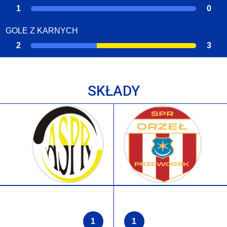
1
0
GOLE Z KARNYCH
2
3
SKŁADY
1
1