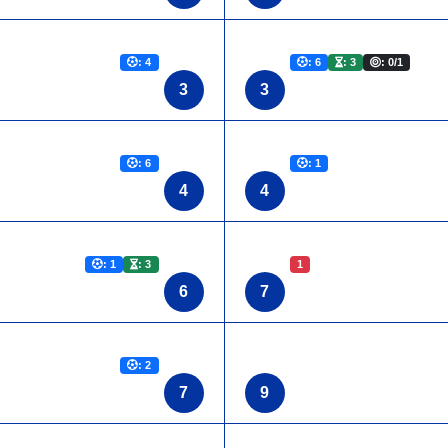
: 4
: 6
: 3
: 0/1
3
3
: 6
: 1
4
4
: 1
: 3
1
6
7
: 2
7
9