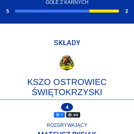
GOLE Z KARNYCH
5
2
SKŁADY
KSZO OSTROWIEC
ŚWIĘTOKRZYSKI
4
: 7
: 4/6
ROZGRYWAJĄCY