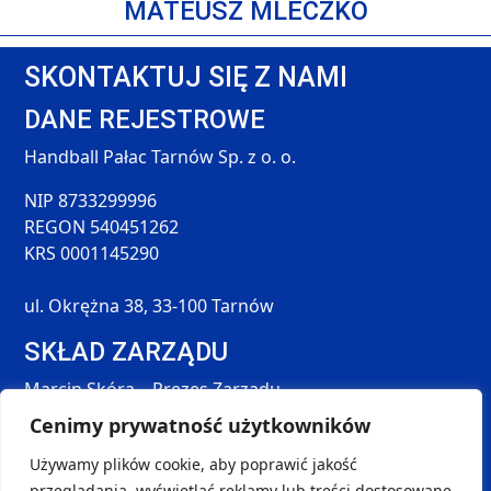
MATEUSZ MLECZKO
SKONTAKTUJ SIĘ Z NAMI
DANE REJESTROWE
Handball Pałac Tarnów Sp. z o. o.
NIP 8733299996
REGON 540451262
KRS 0001145290
ul. Okrężna 38, 33-100 Tarnów
SKŁAD ZARZĄDU
Marcin Skóra – Prezes Zarządu
Maciej Hołda – Członek Zarządu
Cenimy prywatność użytkowników
Tomasz Śmieszek – Członek Zarządu
Używamy plików cookie, aby poprawić jakość
DANE KONTAKTOWE
przeglądania, wyświetlać reklamy lub treści dostosowane