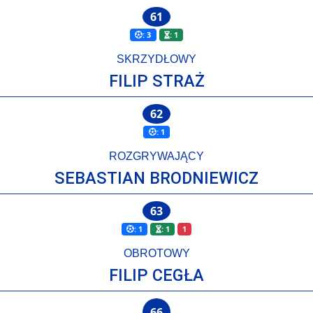
61
: 3
: 1
SKRZYDŁOWY
FILIP STRAŻ
62
: 1
ROZGRYWAJĄCY
SEBASTIAN BRODNIEWICZ
63
: 1
: 1
1
OBROTOWY
FILIP CEGŁA
66