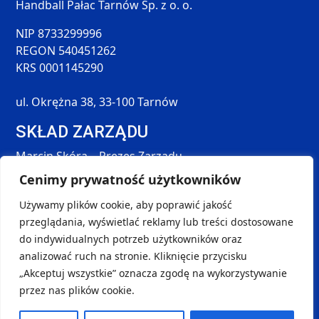
Handball Pałac Tarnów Sp. z o. o.
NIP 8733299996
REGON 540451262
KRS 0001145290
ul. Okrężna 38, 33-100 Tarnów
SKŁAD ZARZĄDU
Marcin Skóra – Prezes Zarządu
Maciej Hołda – Członek Zarządu
Cenimy prywatność użytkowników
Tomasz Śmieszek – Członek Zarządu
Używamy plików cookie, aby poprawić jakość
DANE KONTAKTOWE
przeglądania, wyświetlać reklamy lub treści dostosowane
SOCIAL MEDIA
do indywidualnych potrzeb użytkowników oraz
kontakt@handball-palac.pl
analizować ruch na stronie. Kliknięcie przycisku
+48 798 264 581
„Akceptuj wszystkie” oznacza zgodę na wykorzystywanie
przez nas plików cookie.