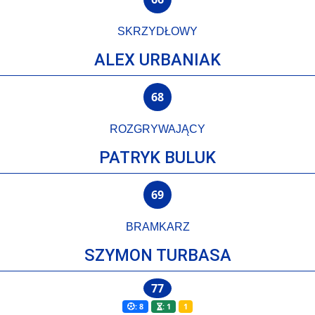
SKRZYDŁOWY
ALEX URBANIAK
68
ROZGRYWAJĄCY
PATRYK BULUK
69
BRAMKARZ
SZYMON TURBASA
77
: 8
: 1
1