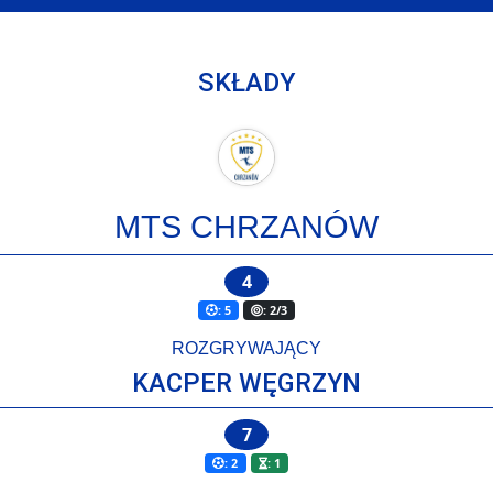
SKŁADY
MTS CHRZANÓW
4
: 5
: 2/3
ROZGRYWAJĄCY
KACPER WĘGRZYN
7
: 2
: 1