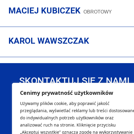
MACIEJ KUBICZEK
OBROTOWY
KAROL WAWSZCZAK
SKONTAKTUJ SIĘ Z NAMI
Cenimy prywatność użytkowników
DANE REJESTROWE
Używamy plików cookie, aby poprawić jakość
Handball Pałac Tarnów Sp. z o. o.
SK
przeglądania, wyświetlać reklamy lub treści dostosowan
do indywidualnych potrzeb użytkowników oraz
NIP 8733299996
Marcin
analizować ruch na stronie. Kliknięcie przycisku
REGON 540451262
Maciej
„Akceptuj wszystkie” oznacza zgodę na wykorzystywanie