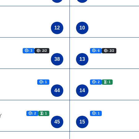
12
10
: 3
: 2/2
: 6
: 2/2
38
13
: 1
: 2
: 1
44
14
: 2
: 1
: 1
Y
45
15