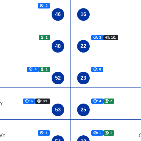
: 2
46
16
: 1
: 3
: 1/1
48
22
: 4
: 1
: 6
52
23
: 6
: 0/1
: 4
: 2
Y
53
25
: 1
: 1
: 1
WY