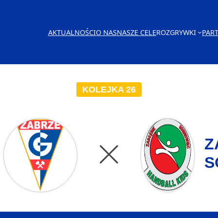
AKTUALNOŚCI
O NAS
NASZE CELE
ROZGRYWKI
PAR
KOLEJKA 26
Z
S