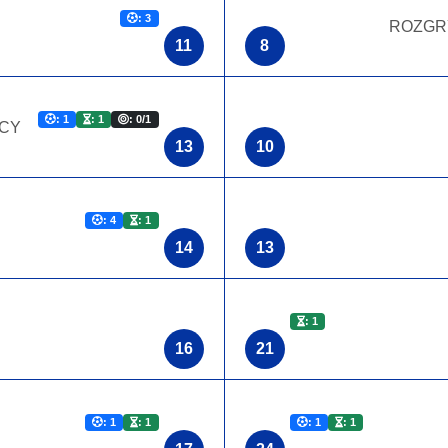
: 3
ROZGR
11
8
: 1
: 1
: 0/1
CY
13
10
: 4
: 1
14
13
: 1
16
21
: 1
: 1
: 1
: 1