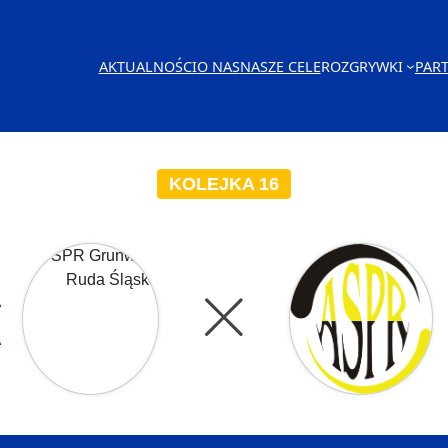
AKTUALNOŚCI
O NAS
NASZE CELE
ROZGRYWKI
PAR
KOLEJKA 16
A
A