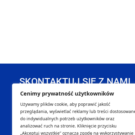
SKONTAKTUJ SIĘ Z NAMI
Cenimy prywatność użytkowników
DANE REJESTROWE
Używamy plików cookie, aby poprawić jakość
Handball Pałac Tarnów Sp. z o. o.
SK
przeglądania, wyświetlać reklamy lub treści dostosowan
do indywidualnych potrzeb użytkowników oraz
NIP 8733299996
Marcin
analizować ruch na stronie. Kliknięcie przycisku
REGON 540451262
Maciej
„Akceptuj wszystkie” oznacza zgodę na wykorzystywanie