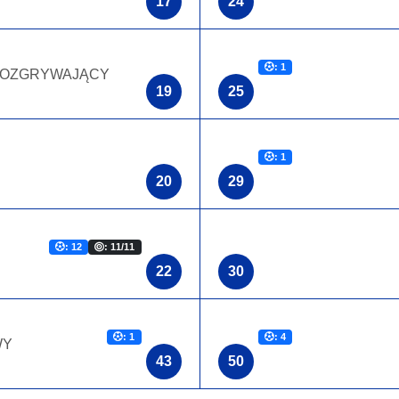
17
24
: 1
OZGRYWAJĄCY
19
25
: 1
20
29
: 12
: 11/11
22
30
: 1
: 4
WY
43
50