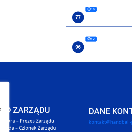
: 6
77
: 2
96
ŁAD ZARZĄDU
e
DANE KON
 Skóra – Prezes Zarządu
kontakt@handball-p
 Hołda – Członek Zarządu