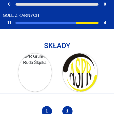
0
0
GOLE Z KARNYCH
11
4
SKŁADY
1
1