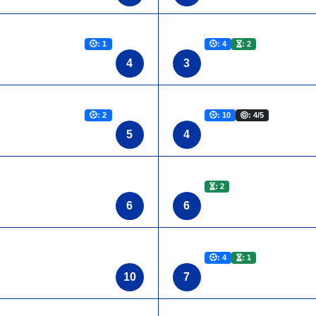
: 1
: 4
: 2
4
3
: 2
: 10
: 4/5
5
4
: 2
6
6
: 4
: 1
10
7