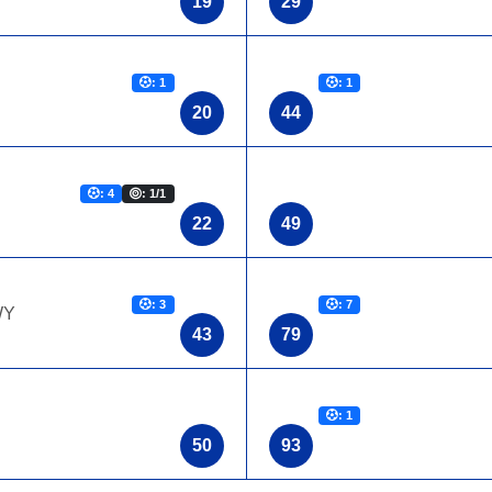
19
29
: 1
: 1
20
44
: 4
: 1/1
22
49
: 3
: 7
WY
43
79
: 1
50
93