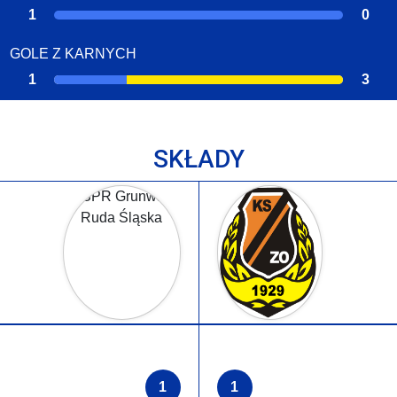
1
0
GOLE Z KARNYCH
1
3
SKŁADY
1
1