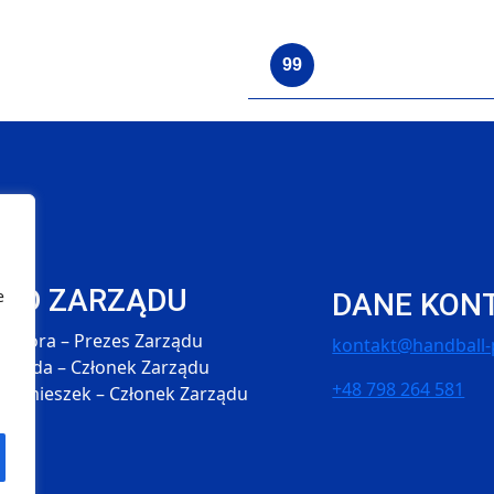
99
ŁAD ZARZĄDU
e
DANE KON
 Skóra – Prezes Zarządu
kontakt@handball-p
 Hołda – Członek Zarządu
+48 798 264 581
 Śmieszek – Członek Zarządu