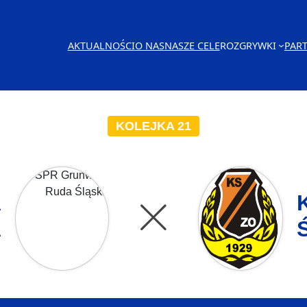
AKTUALNOŚCI
O NAS
NASZE CELE
ROZGRYWKI
PAR
KOLEJKA 21
A
A