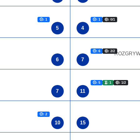
: 1
: 1
: 0/1
5
4
: 6
: 2/2
ROZGRYW
6
7
: 5
: 1
: 1/2
7
11
: 2
10
15