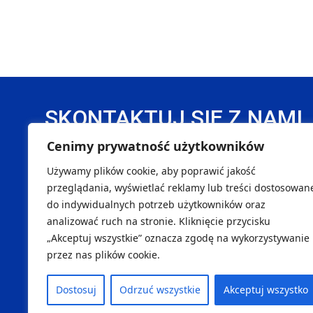
SKONTAKTUJ SIĘ Z NAMI
Cenimy prywatność użytkowników
DANE REJESTROWE
Używamy plików cookie, aby poprawić jakość
Handball Pałac Tarnów Sp. z o. o.
SK
przeglądania, wyświetlać reklamy lub treści dostosowan
do indywidualnych potrzeb użytkowników oraz
NIP 8733299996
Marcin
analizować ruch na stronie. Kliknięcie przycisku
REGON 540451262
Maciej
„Akceptuj wszystkie” oznacza zgodę na wykorzystywanie
KRS 0001145290
Tomasz
przez nas plików cookie.
ul. Okrężna 38, 33-100 Tarnów
Dostosuj
Odrzuć wszystkie
Akceptuj wszystko