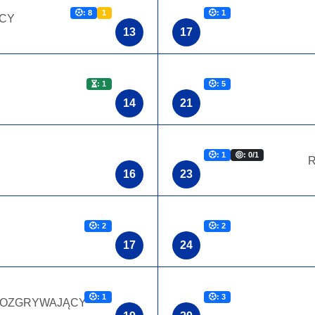
: 8
1
: 1
CY
13
17
: 1
: 5
14
21
: 1
: 0/1
16
23
: 2
: 2
17
24
: 1
: 3
OZGRYWAJĄCY