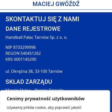
MACIEJ GWÓŹDŹ
SKONTAKTUJ SIĘ Z NAMI
DANE REJESTROWE
Handball Pałac Tarnów Sp. z o. o.
NIP 8733299996
REGON 540451262
KRS 0001145290
ul. Okrężna 38, 33-100 Tarnów
SKŁAD ZARZĄDU
Marcin Skóra – Prezes Zarządu
Maciej Hołda – Członek Zarządu
Cenimy prywatność użytkowników
Tomasz Śmieszek – Członek Zarządu
Używamy plików cookie, aby poprawić jakość