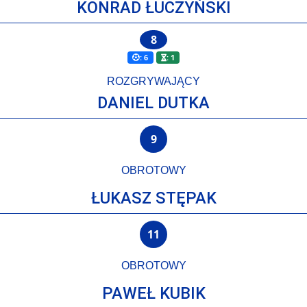
KONRAD ŁUCZYŃSKI
8
: 6
: 1
ROZGRYWAJĄCY
DANIEL DUTKA
9
OBROTOWY
ŁUKASZ STĘPAK
11
OBROTOWY
PAWEŁ KUBIK