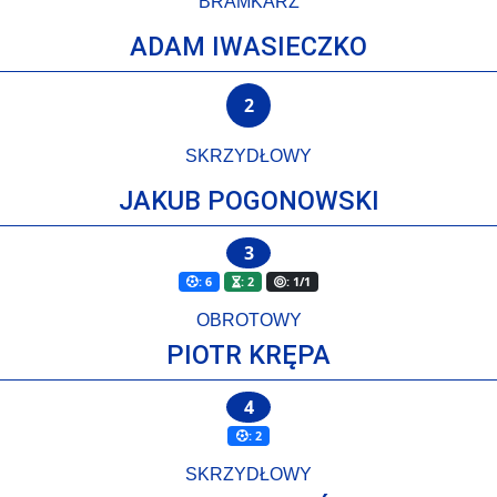
BRAMKARZ
ADAM IWASIECZKO
2
SKRZYDŁOWY
JAKUB POGONOWSKI
3
: 6
: 2
: 1/1
OBROTOWY
PIOTR KRĘPA
4
: 2
SKRZYDŁOWY