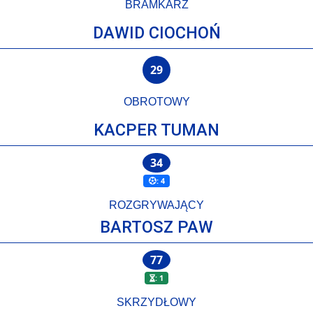
BRAMKARZ
DAWID CIOCHOŃ
29
OBROTOWY
KACPER TUMAN
34
: 4
ROZGRYWAJĄCY
BARTOSZ PAW
77
: 1
SKRZYDŁOWY