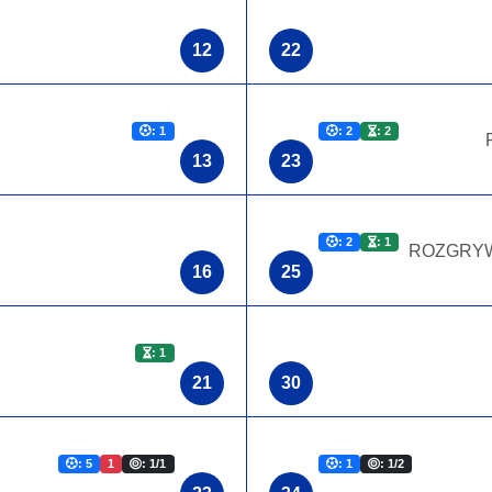
12
22
: 1
: 2
: 2
13
23
: 2
: 1
ROZGRY
16
25
: 1
21
30
: 5
1
: 1/1
: 1
: 1/2