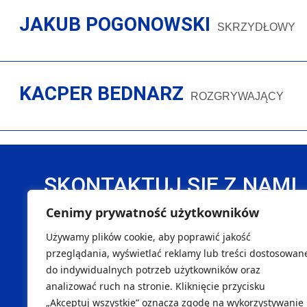
JAKUB POGONOWSKI
SKRZYDŁOWY
KACPER BEDNARZ
ROZGRYWAJĄCY
SKONTAKTUJ SIĘ Z NAMI
Cenimy prywatność użytkowników
DANE REJESTROWE
Używamy plików cookie, aby poprawić jakość
Handball Pałac Tarnów Sp. z o. o.
SK
przeglądania, wyświetlać reklamy lub treści dostosowan
do indywidualnych potrzeb użytkowników oraz
NIP 8733299996
Marcin
analizować ruch na stronie. Kliknięcie przycisku
REGON 540451262
Maciej
„Akceptuj wszystkie” oznacza zgodę na wykorzystywanie