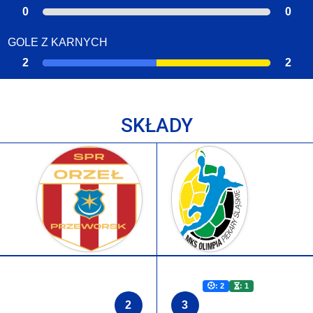
0
0
GOLE Z KARNYCH
2
2
SKŁADY
: 2
: 1
2
3