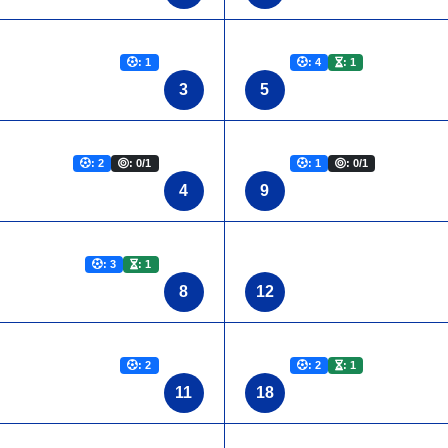
: 1
: 4
: 1
3
5
: 2
: 0/1
: 1
: 0/1
4
9
: 3
: 1
8
12
: 2
: 2
: 1
11
18