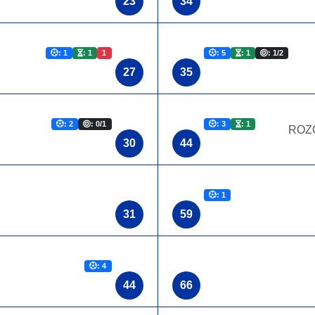
23
34
: 1
: 1
1
: 5
: 1
: 1/2
27
35
: 2
: 0/1
: 3
: 1
ROZ
30
44
: 1
31
59
: 4
44
66