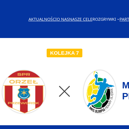
AKTUALNOŚCI
O NAS
NASZE CELE
ROZGRYWKI
PAR
KOLEJKA 7
M
P