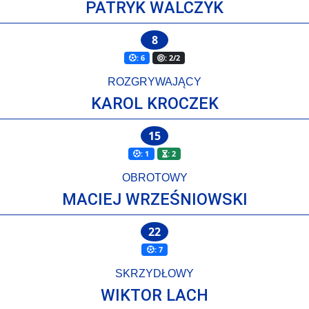
PATRYK WALCZYK
8
: 6
: 2/2
ROZGRYWAJĄCY
KAROL KROCZEK
15
: 1
: 2
OBROTOWY
MACIEJ WRZEŚNIOWSKI
22
: 7
SKRZYDŁOWY
WIKTOR LACH