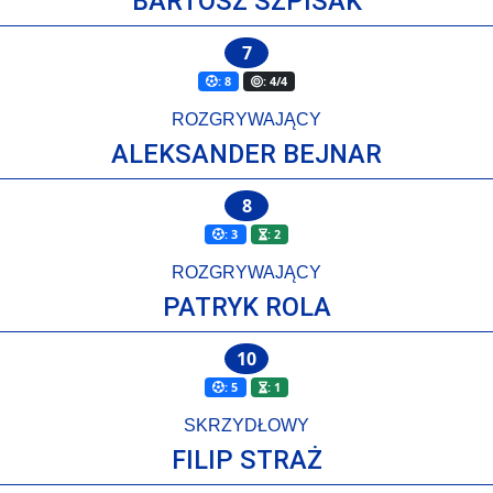
BARTOSZ SZPISAK
7
: 8
: 4/4
ROZGRYWAJĄCY
ALEKSANDER BEJNAR
8
: 3
: 2
ROZGRYWAJĄCY
PATRYK ROLA
10
: 5
: 1
SKRZYDŁOWY
FILIP STRAŻ