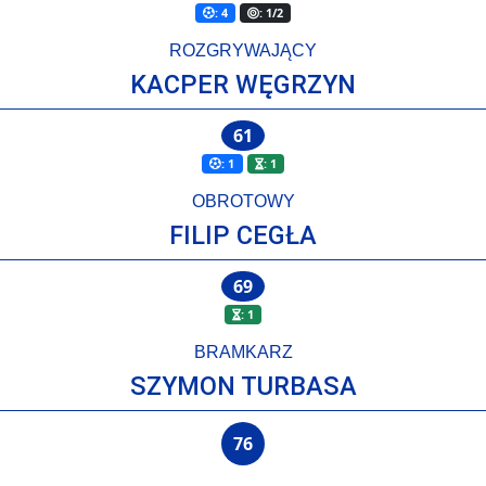
: 4
: 1/2
ROZGRYWAJĄCY
KACPER WĘGRZYN
61
: 1
: 1
OBROTOWY
FILIP CEGŁA
69
: 1
BRAMKARZ
SZYMON TURBASA
76