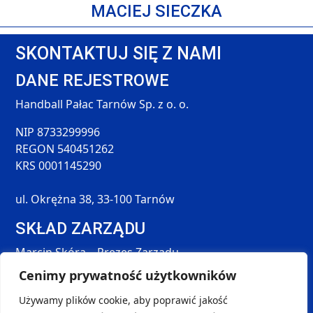
MACIEJ SIECZKA
SKONTAKTUJ SIĘ Z NAMI
DANE REJESTROWE
Handball Pałac Tarnów Sp. z o. o.
NIP 8733299996
REGON 540451262
KRS 0001145290
ul. Okrężna 38, 33-100 Tarnów
SKŁAD ZARZĄDU
Marcin Skóra – Prezes Zarządu
Maciej Hołda – Członek Zarządu
Cenimy prywatność użytkowników
Tomasz Śmieszek – Członek Zarządu
Używamy plików cookie, aby poprawić jakość